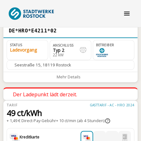
DE*HRO*E4211*02
STATUS
BETREIBER
ANSCHLUSS
Ladevorgang
Typ 2
22 kW
Seestraße 15, 18119 Rostock
Mehr Details
Der Ladepunkt lädt derzeit.
TARIF
GASTTARIF - AC - HRO 2024
49 ct/kWh
+ 1,49 € Direct-Pay-Gebühr
+ 10 ct/min (ab 4 Stunden)
?
Kreditkarte