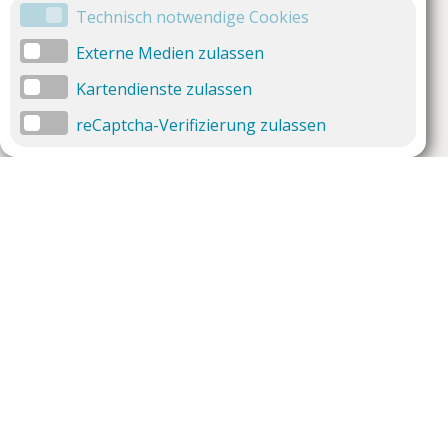
Technisch notwendige Cookies
Externe Medien zulassen
Kartendienste zulassen
reCaptcha-Verifizierung zulassen
Unternehmen
Support
Über uns
Impressum
Häufig gestellte Fragen
AGB und Datenschutz
Verträge hier kündigen